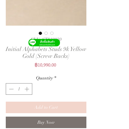
SKU: ST010030
Initial Alphabets Studs 9k Yellow
Gold (Screw Backs)
Price
฿10,990.00
Quantity
*
Add to Cart
Buy Now