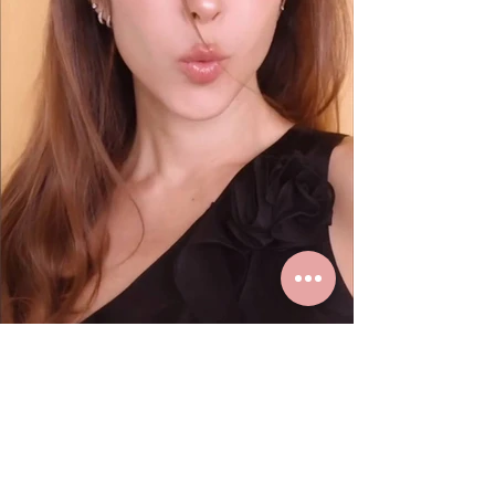
K. Paula loves real gold earrings
from Grace Fine Jewelry.