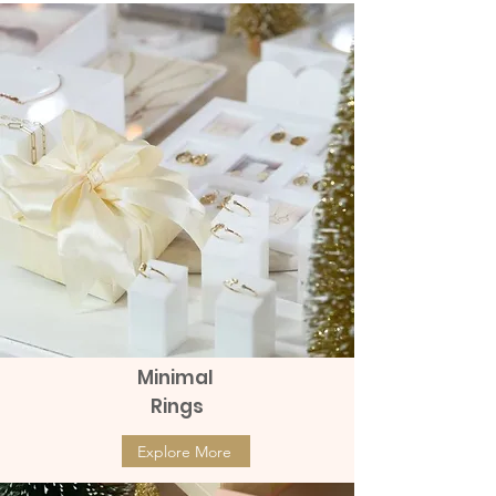
Price
Price
฿8,990.00
฿9,990.00
Minimal
Rings
Explore More