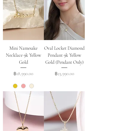
Mini Namesake
Oval Locket Diamond
Necklace 9k Yellow
Pendant 9k Yellow
Gold
Gold (Pendant Only)
Price
Price
฿18,990.00
฿23,990.00