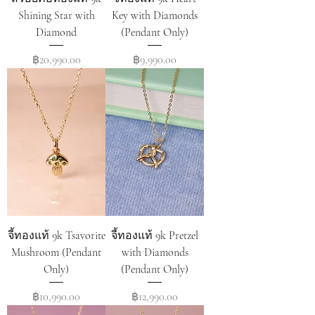
Shining Star with
Key with Diamonds
Diamond
(Pendant Only)
Price
Price
฿20,990.00
฿9,990.00
จี้ทองแท้ 9k Tsavorite
จี้ทองแท้ 9k Pretzel
Mushroom (Pendant
with Diamonds
Only)
(Pendant Only)
Price
Price
฿10,990.00
฿12,990.00