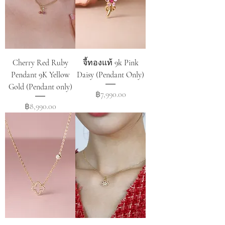
Cherry Red Ruby
จี้ทองแท้ 9k Pink
Pendant 9K Yellow
Daisy (Pendant Only)
Gold (Pendant only)
Price
฿7,990.00
Price
฿8,990.00