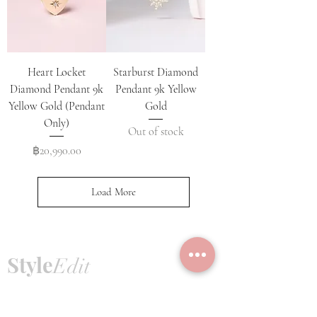
Heart Locket
Starburst Diamond
Diamond Pendant 9k
Pendant 9k Yellow
Yellow Gold (Pendant
Gold
Only)
Out of stock
Price
฿20,990.00
Load More
Style
Edit