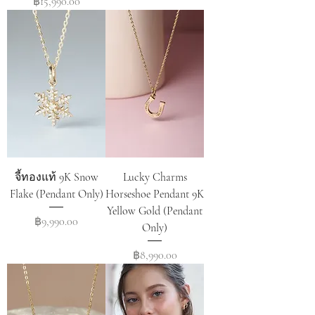
Price
฿15,990.00
จี้ทองแท้ 9K Snow
Lucky Charms
Flake (Pendant Only)
Horseshoe Pendant 9K
Yellow Gold (Pendant
Price
฿9,990.00
Only)
Price
฿8,990.00