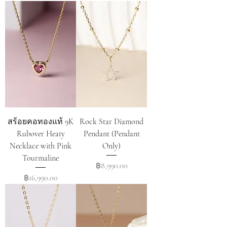
สร้อยคอทองแท้ 9K
Rock Star Diamond
Rubover Heaty
Pendant (Pendant
Necklace with Pink
Only)
Tourmaline
Price
฿8,990.00
Price
฿16,990.00